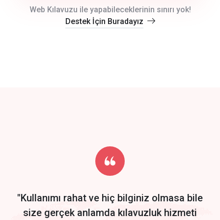
crm auto cync
Web Kılavuzu ile yapabileceklerinin sınırı yok!
Destek İçin Buradayız
click to call back
track energy costs
predictive dialing
Get Started
Start by trying our service for 30 days free trial no credit card
required.
"Kullanımı rahat ve hiç bilginiz olmasa bile
size gerçek anlamda kılavuzluk hizmeti