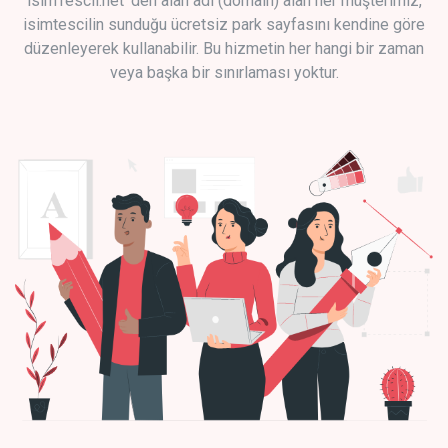
isimTescil.net 'den alan adı (domain) alan her müşterimiz,
isimtescilin sunduğu ücretsiz park sayfasını kendine göre
düzenleyerek kullanabilir. Bu hizmetin her hangi bir zaman
veya başka bir sınırlaması yoktur.