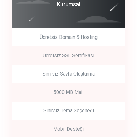
Coroprate
Kurumsal
predictive dialing
Ücretsiz Domain & Hosting
Get Started
Ücretsiz SSL Sertifikası
Start by trying our service for 30 days free trial no credit card
required.
Sınırsız Sayfa Oluşturma
5000 MB Mail
Sınırsız Tema Seçeneği
Mobil Desteği