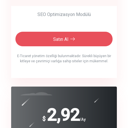
SEO Optimizasyon Modülü
Satın Al
E-Ticaret yönetim özelliği bulunmaktadır. Sürekli büyüyen bir
kitleye ve çevrimiçi varlığa sahip siteler için mükemmel.
crm auto cync
click to call back
240
2,92
$
$
/year
/Ay
track energy costs