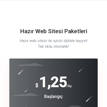
Hazır Web Sitesi Paketleri
Hazır web sitesi ile işinizi dijitale taşıyın!
Tek tıkla, otomatik!
Free
1,25
$
/Ay
Basic
Başlangıç